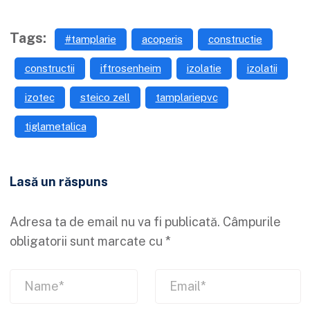
Tags:
#tamplarie
acoperis
constructie
constructii
iftrosenheim
izolatie
izolatii
izotec
steico zell
tamplariepvc
tiglametalica
Lasă un răspuns
Adresa ta de email nu va fi publicată.
Câmpurile
obligatorii sunt marcate cu
*