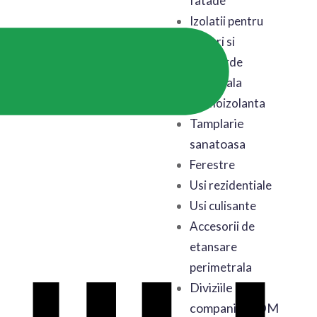
fatade
Izolatii pentru
poduri si
mansarde
Astereala
termoizolanta
Tamplarie
sanatoasa
Ferestre
Usi rezidentiale
Usi culisante
Accesorii de
etansare
perimetrala
Diviziile
companiei BDM