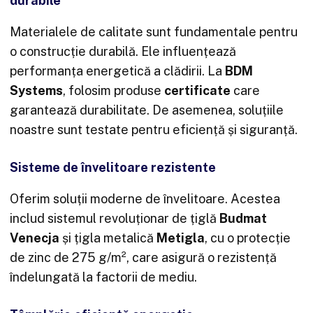
durabile
Materialele de calitate sunt fundamentale pentru
o construcție durabilă. Ele influențează
performanța energetică a clădirii. La
BDM
Systems
, folosim produse
certificate
care
garantează durabilitate. De asemenea, soluțiile
noastre sunt testate pentru eficiență și siguranță.
Sisteme de învelitoare rezistente
Oferim soluții moderne de învelitoare. Acestea
includ sistemul revoluționar de țiglă
Budmat
Venecja
și țigla metalică
Metigla
, cu o protecție
de zinc de 275 g/m², care asigură o rezistență
îndelungată la factorii de mediu.