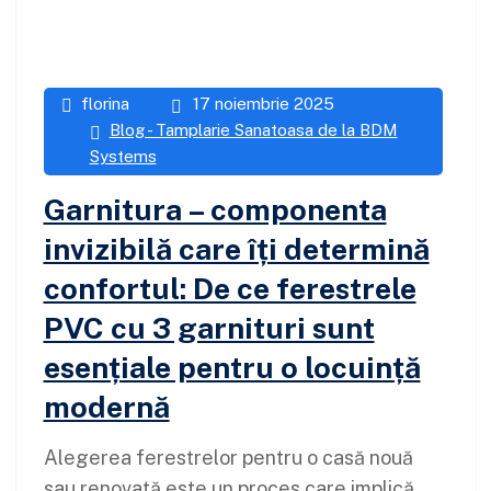
florina
17 noiembrie 2025
Blog - Tamplarie Sanatoasa de la BDM
Systems
Garnitura – componenta
invizibilă care îți determină
confortul: De ce ferestrele
PVC cu 3 garnituri sunt
esențiale pentru o locuință
modernă
Alegerea ferestrelor pentru o casă nouă
sau renovată este un proces care implică