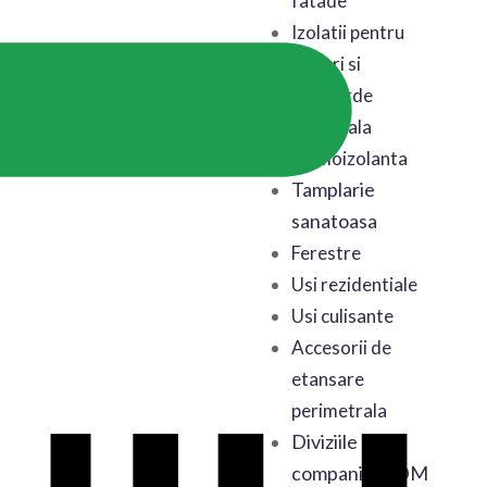
fatade
Izolatii pentru
poduri si
mansarde
Astereala
termoizolanta
Tamplarie
sanatoasa
Ferestre
Usi rezidentiale
Usi culisante
Accesorii de
etansare
perimetrala
Diviziile
companiei BDM