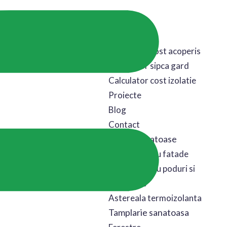
Acasa
Calculator cost acoperis
Calculator sipca gard
Calculator cost izolatie
Proiecte
Blog
Contact
Izolatii sanatoase
Izolatii pentru fatade
Izolatii pentru poduri si
mansarde
Astereala termoizolanta
Tamplarie sanatoasa