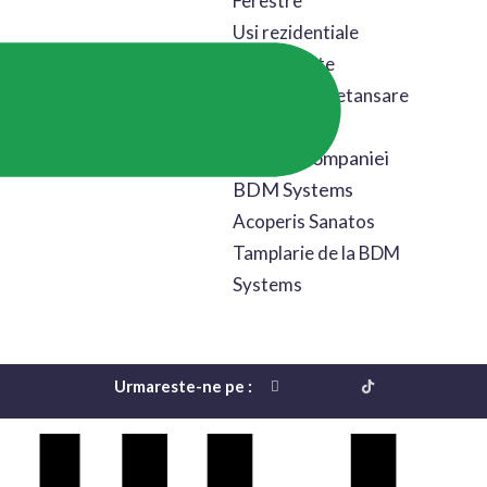
Ferestre
Usi rezidentiale
Usi culisante
Accesorii de etansare
perimetrala
Diviziile companiei
BDM Systems
Acoperis Sanatos
Tamplarie de la BDM
Systems
Urmareste-ne pe :