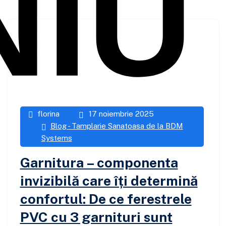
florina
17 noiembrie 2025
Blog - Tamplarie Sanatoasa de la BDM
Systems
Garnitura – componenta
invizibilă care îți determină
confortul: De ce ferestrele
PVC cu 3 garnituri sunt