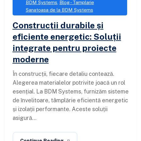
BDM Systems
,
Blog - Tamplarie
Sanatoasa de la BDM Systems
Construcții durabile și
eficiente energetic: Soluții
integrate pentru proiecte
moderne
În construcții, fiecare detaliu contează.
Alegerea materialelor potrivite joacă un rol
esențial. La BDM Systems, furnizăm sisteme
de învelitoare, tâmplărie eficientă energetic
și izolații performante. Aceste soluții
asigură...
Continue Reading