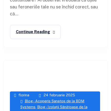
sau feroneriile tale nu se închid corect, sau
că...
Continue Reading
florina
24 februarie 2025
Blog - Acoperis Sanatos de la BDM
Systems
,
Blog - Izolații Sănătoase de la