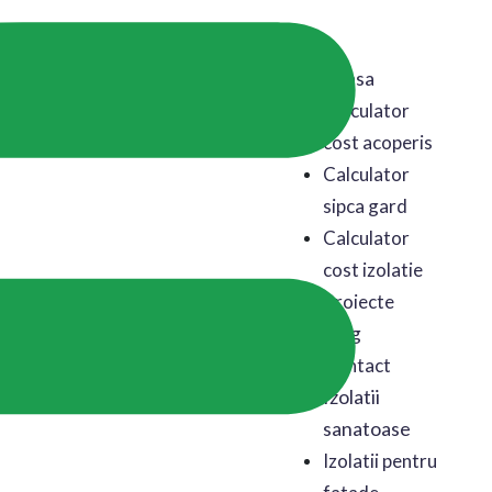
Acasa
Calculator
cost acoperis
Calculator
sipca gard
Calculator
cost izolatie
Proiecte
Blog
Contact
Izolatii
sanatoase
Izolatii pentru