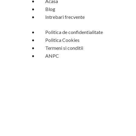
Acasa
mai 
Blog
rar, 
nu 
Intrebari frecvente
am 
nimi
Politica de confidentialitate
c de 
Politica Cookies
com
Termeni si conditii
enta
ANPC
t, 
fara 
cost
uri 
asc
uns
e, 
fara 
întâr
zieri, 
foart