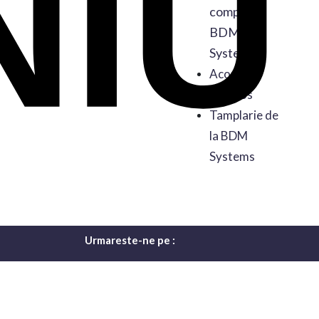
companiei
BDM
Systems
Acoperis
Sanatos
Tamplarie de
la BDM
Systems
Urmareste-ne pe :