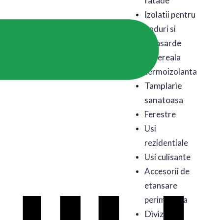
fatade
Izolatii pentru
poduri si
mansarde
Astereala
termoizolanta
Tamplarie
sanatoasa
Ferestre
Usi
rezidentiale
Usi culisante
Accesorii de
etansare
perimetrala
Diviziile