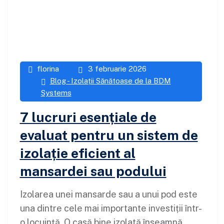
florina
3 februarie 2026
Blog - Izolații Sănătoase de la BDM
Systems
7 lucruri esențiale de
evaluat pentru un sistem de
izolație eficient al
mansardei sau podului
Izolarea unei mansarde sau a unui pod este
una dintre cele mai importante investiții într-
o locuință. O casă bine izolată înseamnă