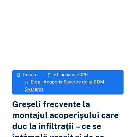
florina
21 ianuarie 2026
Blog - Acoperis Sanatos de la BDM
Systems
Greșeli frecvente la
montajul acoperișului care
duc la infiltrații – ce se
întâmplă greșit și de ce