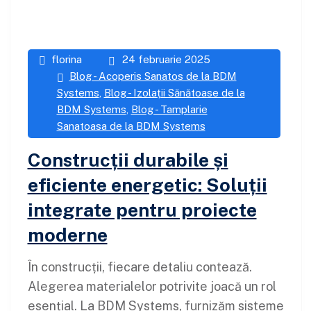
florina
24 februarie 2025
Blog - Acoperis Sanatos de la BDM
Systems
,
Blog - Izolații Sănătoase de la
BDM Systems
,
Blog - Tamplarie
Sanatoasa de la BDM Systems
Construcții durabile și
eficiente energetic: Soluții
integrate pentru proiecte
moderne
În construcții, fiecare detaliu contează.
Alegerea materialelor potrivite joacă un rol
esențial. La BDM Systems, furnizăm sisteme