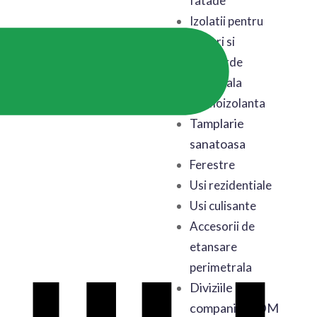
fatade
Izolatii pentru
poduri si
mansarde
Astereala
termoizolanta
Tamplarie
sanatoasa
Ferestre
Usi rezidentiale
Usi culisante
Accesorii de
etansare
perimetrala
Diviziile
companiei BDM