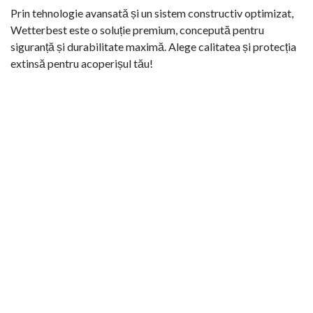
Prin tehnologie avansată și un sistem constructiv optimizat,
Wetterbest este o soluție premium, concepută pentru
siguranță și durabilitate maximă. Alege calitatea și protecția
extinsă pentru acoperișul tău!
MISIUNEA NOASTRĂ
Misiunea noastră, la BDM Systems, este să realizăm pentru
clienții noștri acoperișuri sănătoase, care să reziste PE BUNE
peste 50 de ani, sub care să doarmă liniștiți și să-și trăiască
cele mai frumoase clipe ale vieții.