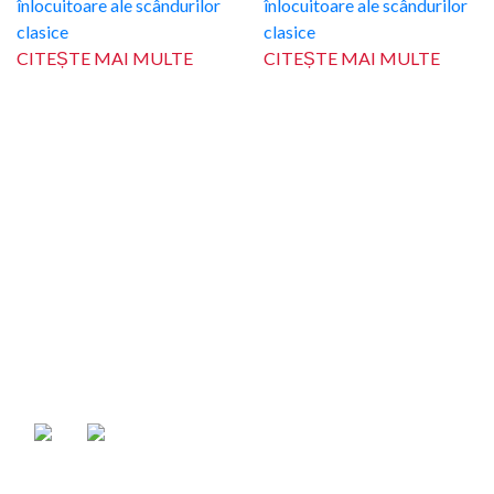
CITEȘTE MAI MULTE
CITEȘTE MAI MULTE
CONTACT
BDM SYSTEMS
0756.034.734
București, Sector 6, Prelungirea Ghencea, nr. 95C