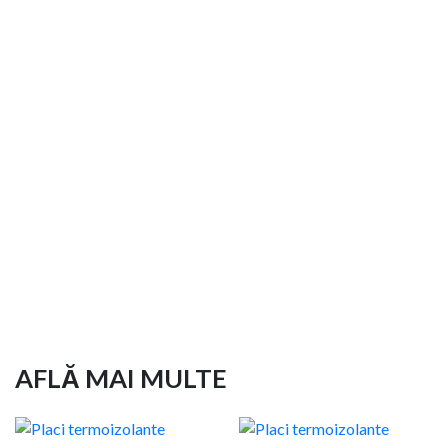
Și facem asta prin:
Cea mai profesionistă consiliere, oferită de cei mai bine
pregătiți agenți de vânzări
Ofertarea celor mai bune produse și servicii existente
în piață în acest moment
Montaje efectuate corect
AFLĂ MAI MULTE