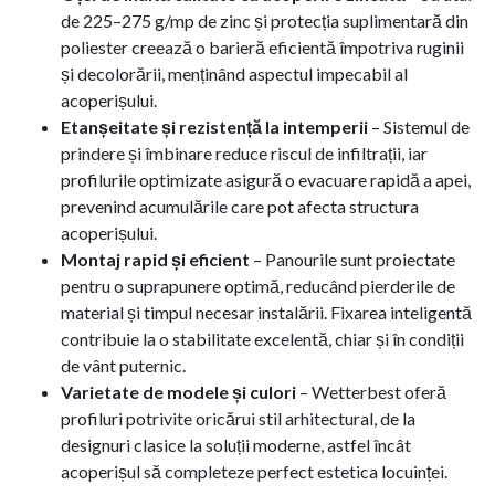
de 225–275 g/mp de zinc și protecția suplimentară din
poliester creează o barieră eficientă împotriva ruginii
și decolorării, menținând aspectul impecabil al
acoperișului.
Etanșeitate și rezistență la intemperii
– Sistemul de
prindere și îmbinare reduce riscul de infiltrații, iar
profilurile optimizate asigură o evacuare rapidă a apei,
prevenind acumulările care pot afecta structura
acoperișului.
Montaj rapid și eficient
– Panourile sunt proiectate
pentru o suprapunere optimă, reducând pierderile de
material și timpul necesar instalării. Fixarea inteligentă
contribuie la o stabilitate excelentă, chiar și în condiții
de vânt puternic.
Varietate de modele și culori
– Wetterbest oferă
profiluri potrivite oricărui stil arhitectural, de la
designuri clasice la soluții moderne, astfel încât
acoperișul să completeze perfect estetica locuinței.