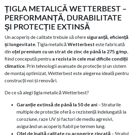
ȚIGLA METALICĂ WETTERBEST –
PERFORMANȚĂ, DURABILITATE
ȘI PROTECȚIE EXTINSĂ
Un acoperiș de calitate trebuie să ofere
siguranță, eficiență
și longevitate
. Țigla metalică
Wetterbest
este fabricată
din
oțel premium cu un strat de zinc de până la 275 g/mp
,
fiind concepută pentru
a rezista în cele mai dificile condiții
climatice
. Prin tehnologii avansate de protecție și un sistem
de montaj optimizat, Wetterbest este alegerea ideală pentru
construcții noi și renovări.
De ce să alegi țigla metalică Wetterbest?
Garanție extinsă de până la 50 de ani
– Straturile
multiple de protecție oferă o rezistență îndelungată la
coroziune, raze UV și factori de mediu agresivi,
asigurând un acoperiș fiabil pe termen lung.
Oțel de înaltă calitate cu acoperire zincată
– Stratul